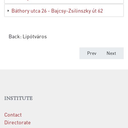
Báthory utca 26 - Bajcsy-Zsilinszky út 62
Back: Lipótváros
Previous article: Ban
Next articl
Prev
Next
INSTITUTE
Contact
Directorate