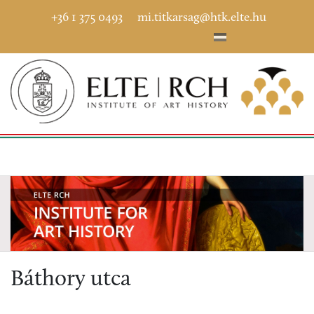
+36 1 375 0493
mi.titkarsag@htk.elte.hu
Báthory utca