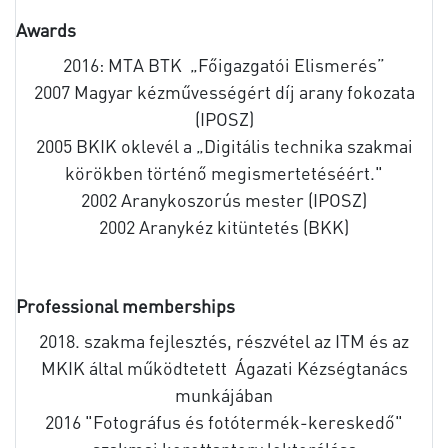
Awards
2016: MTA BTK „Főigazgatói Elismerés”
2007 Magyar kézművességért díj arany fokozata
(IPOSZ)
2005 BKIK oklevél a „Digitális technika szakmai
körökben történő megismertetéséért."
2002 Aranykoszorús mester (IPOSZ)
2002 Aranykéz kitüntetés (BKK)
Professional memberships
2018. szakma fejlesztés, részvétel az ITM és az
MKIK által működtetett Ágazati Kézségtanács
munkájában
2016 "Fotográfus és fotótermék-kereskedő"