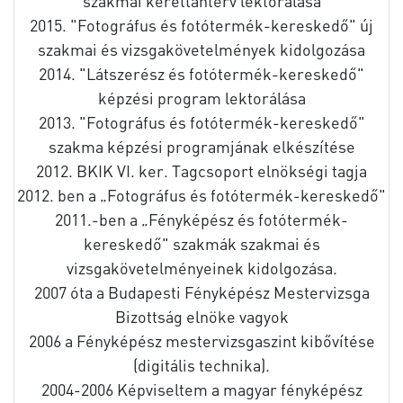
szakmai kerettanterv lektorálása
2015. "Fotográfus és fotótermék-kereskedő" új
szakmai és vizsgakövetelmények kidolgozása
2014. "Látszerész és fotótermék-kereskedő"
képzési program lektorálása
2013. "Fotográfus és fotótermék-kereskedő"
szakma képzési programjának elkészítése
2012. BKIK VI. ker. Tagcsoport elnökségi tagja
2012. ben a „Fotográfus és fotótermék-kereskedő"
2011.-ben a „Fényképész és fotótermék-
kereskedő" szakmák szakmai és
vizsgakövetelményeinek kidolgozása.
2007 óta a Budapesti Fényképész Mestervizsga
Bizottság elnöke vagyok
2006 a Fényképész mestervizsgaszint kibővítése
(digitális technika).
2004-2006 Képviseltem a magyar fényképész