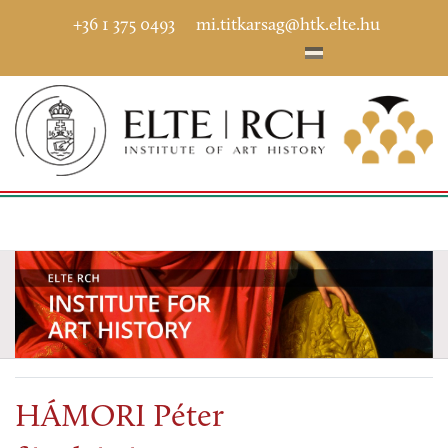
+36 1 375 0493
mi.titkarsag@htk.elte.hu
HÁMORI Péter