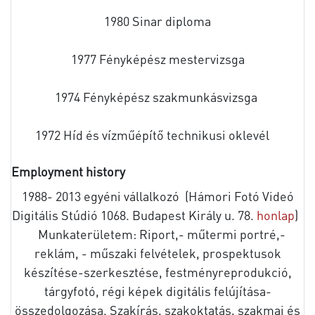
1980 Sinar diploma
1977 Fényképész mestervizsga
1974 Fényképész szakmunkásvizsga
1972 Híd és vízműépítő technikusi oklevél
Employment history
1988- 2013 egyéni vállalkozó (Hámori Fotó Videó
Digitális Stúdió 1068. Budapest Király u. 78.
honlap
)
Munkaterületem: Riport,- műtermi portré,-
reklám, - műszaki felvételek, prospektusok
készítése-szerkesztése, festményreprodukció,
tárgyfotó, régi képek digitális felújítása-
összedolgozása. Szakírás, szakoktatás, szakmai és