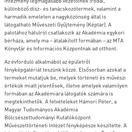
intézmény legmagasabb vezetőinek irodái,
különböző dísz- és tanácskozótermek, valamint a
harmadik emeleten a nagyközönség által is
látogatható Művészeti Gyűjtemény (Képtár). A
palotához hátulról csatlakozik az Akadémia egykori
bérháza, amely ma – átalakított formában – az MTA
Könyvtár és Információs Központnak ad otthont.
Az évforduló alkalmából az épületről
fényképgalériát teszünk közzé. Elsősorban azokat a
termeket mutatjuk be, melyek történeti és művészi
értékük miatt jelentősek, illetve amelyek valamilyen
formában az Akadémiára látogatók számára is
megtekinthetők. A felvételeket Hámori Péter, a
Magyar Tudományos Akadémia
Bölcsészettudományi Kutatóközpont
Művészettörténeti Intézet fényképésze készítette. A