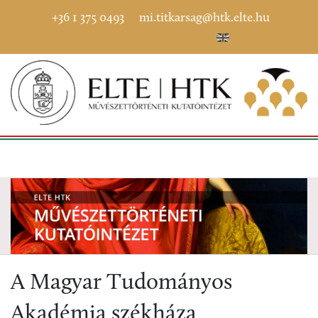
+36 1 375 0493
mi.titkarsag@htk.elte.hu
A Magyar Tudományos
Akadémia székháza