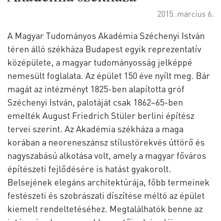
2015. március 6.
A Magyar Tudományos Akadémia Széchenyi István
téren álló székháza Budapest egyik reprezentatív
középülete, a magyar tudományosság jelképpé
nemesült foglalata. Az épület 150 éve nyílt meg. Bár
magát az intézményt 1825-ben alapította gróf
Széchenyi István, palotáját csak 1862–65-ben
emelték August Friedrich Stüler berlini építész
tervei szerint. Az Akadémia székháza a maga
korában a neoreneszánsz stílustörekvés úttörő és
nagyszabású alkotása volt, amely a magyar főváros
építészeti fejlődésére is hatást gyakorolt.
Belsejének elegáns architektúrája, főbb termeinek
festészeti és szobrászati díszítése méltó az épület
kiemelt rendeltetéséhez. Megtalálhatók benne az