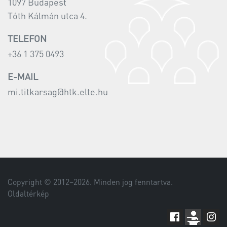
1097 Budapest
Tóth Kálmán utca 4.
TELEFON
+36 1 375 0493
E-MAIL
mi.titkarsag@htk.elte.hu
Copyright © 2012–
2026
. Minden jog fenntartva.
Oldaltérkép