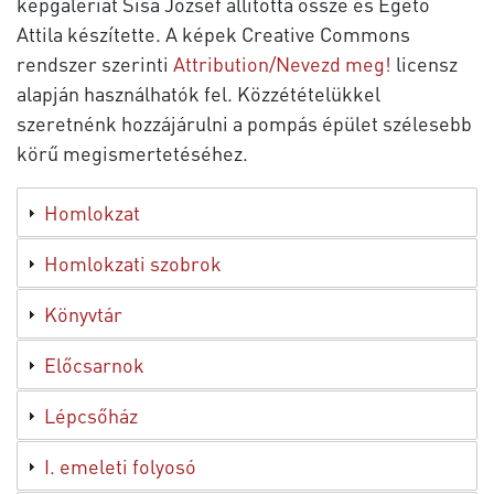
képgalériát Sisa József állította össze és Égető
Attila készítette. A képek Creative Commons
rendszer szerinti
Attribution/Nevezd meg!
licensz
alapján használhatók fel. Közzétételükkel
szeretnénk hozzájárulni a pompás épület szélesebb
körű megismertetéséhez.
Homlokzat
Homlokzati szobrok
Könyvtár
Előcsarnok
Lépcsőház
I. emeleti folyosó