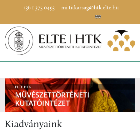
+36 1 375 0493
mi.titkarsag@htk.elte.hu
Kiadványaink