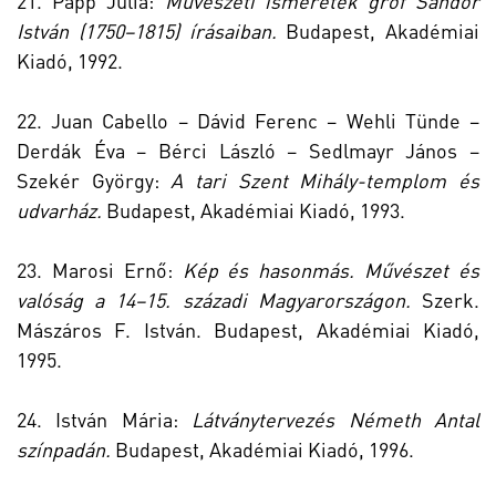
21. Papp Júlia:
Művészeti ismeretek gróf Sándor
István (1750–1815) írásaiban.
Budapest, Akadémiai
Kiadó, 1992.
22. Juan Cabello – Dávid Ferenc – Wehli Tünde –
Derdák Éva – Bérci László – Sedlmayr János –
Szekér György:
A tari Szent Mihály-templom és
udvarház.
Budapest, Akadémiai Kiadó, 1993.
23. Marosi Ernő:
Kép és hasonmás. Művészet és
valóság a 14–15. századi Magyarországon.
Szerk.
Mászáros F. István. Budapest, Akadémiai Kiadó,
1995.
24. István Mária:
Látványtervezés Németh Antal
színpadán.
Budapest, Akadémiai Kiadó, 1996.