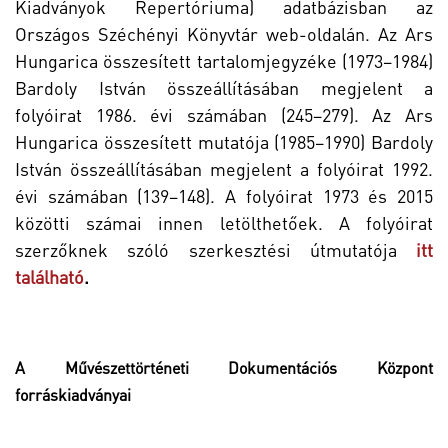
Kiadványok Repertóriuma) adatbázisban az
Országos Széchényi Könyvtár web-oldalán.
Az Ars
Hungarica összesített tartalomjegyzéke (1973–1984)
Bardoly István összeállításában megjelent a
folyóirat 1986. évi számában (245–279).
Az Ars
Hungarica összesített mutatója (1985–1990) Bardoly
István összeállításában megjelent a folyóirat 1992.
évi számában (139–148).
A folyóirat 1973 és 2015
közötti számai
innen
letölthetőek. A folyóirat
szerzőknek szóló szerkesztési útmutatója
itt
található
.
A Művészettörténeti Dokumentációs Központ
forráskiadványai