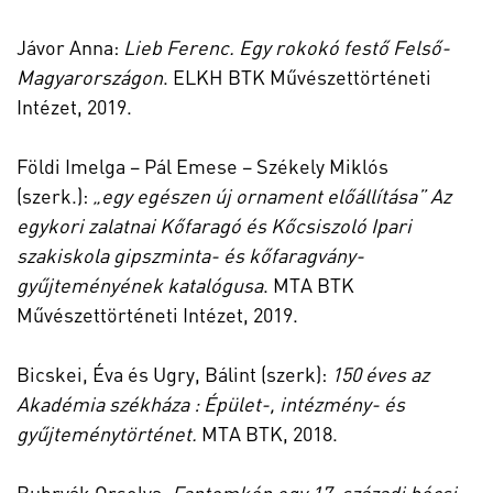
Jávor Anna:
Lieb Ferenc. Egy rokokó festő Felső-
Magyarországon
. ELKH
BTK Művészettörténeti
Intézet, 2019.
Földi Imelga – Pál Emese – Székely Miklós
(szerk.):
„egy egészen új ornament előállítása” Az
egykori zalatnai Kőfaragó és Kőcsiszoló Ipari
szakiskola gipszminta- és kőfaragvány-
gyűjteményének katalógusa
. MTA
BTK
Művészettörténeti Intézet, 2019.
Bicskei, Éva és Ugry, Bálint (szerk):
150 éves az
Akadémia székháza : Épület-, intézmény- és
gyűjteménytörténet.
MTA BTK, 2018.
Bubryák Orsolya:
Fantomkép egy 17. századi bécsi