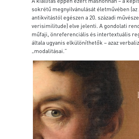
A kiállítás éppen ezért máshonnan – a képisé
sokrétű megnyilvánulását életművében (az A
antikvitástól egészen a 20. századi művész
verisimilitude) elve jelenti. A gondolati r
műfaji, önreferenciális és intertextuális r
általa ugyanis elkülöníthetők – azaz verbal
„modalitásai.”