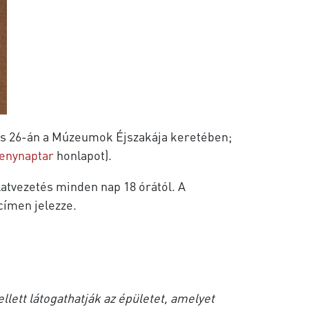
únius 26-án a Múzeumok Éjszakája keretében;
enynaptar
honlapot).
rlatvezetés minden nap 18 órától. A
címen jelezze.
llett látogathatják az épületet, amelyet