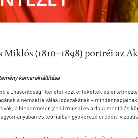
s Miklós (1810–1898) portréi az 
temény kamarakiállítása
bb a „hasonlóság” keretei közt értékelték és értelmezt
agának a nemzetté válás időszakának – mindennapjainak
ratívák, a biedermeier (realizmusa) és a dokumentálás k
agyományában és teóriáiban gyökerező eredőit; vizuáli