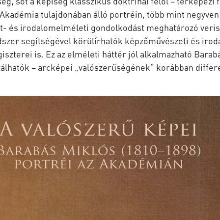
g, sőt a képiség klasszikus doktrínái felől – térképezi fe
kadémia tulajdonában álló portréin, több mint negyven t
et- és irodalomelméleti gondolkodást meghatározó veris
endszer segítségével körülírhatók képzőművészeti és irod
egiszterei is. Ez az elméleti háttér jól alkalmazható Bar
izálhatók – arcképei „valószerűségének” korábban differen