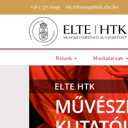
+36 1 375 0493
mi.titkarsag@htk.elte.hu
Rólunk
Munkatársak