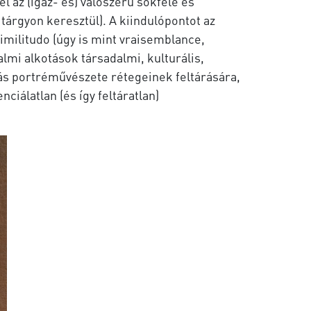
l az (igaz- és) valószerű sokféle és
árgyon keresztül). A kiindulópontot az
imilitudo (úgy is mint vraisemblance,
almi alkotások társadalmi, kulturális,
abás portréművészete rétegeinek feltárására,
ciálatlan (és így feltáratlan)