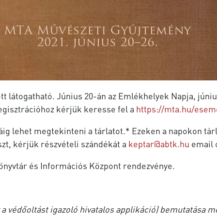
között látogatható. Június 20-án az Emlékhelyek Napja, j
egisztrációhoz kérjük keresse fel a
https://mta.hu/esem
óráig lehet megtekinteni a tárlatot.* Ezeken a napokon tá
zt, kérjük részvételi szándékát a
keptar@abtk.hu
email 
nyvtár és Információs Központ rendezvénye.
 a védőoltást igazoló hivatalos applikáció) bemutatása me