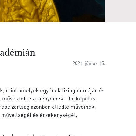
Akadémián
2021. június 15.
ék, mint amelyek egyének fiziognómiáján és
, művészeti eszményeinek – hű képét is
örébe zártság azonban elfedte műveinek,
s műveltségét és érzékenységét,