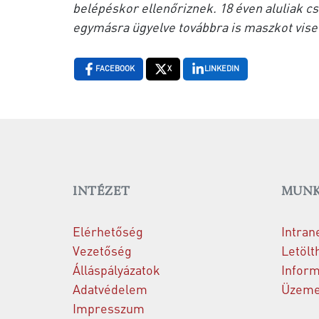
belépéskor ellenőriznek. 18 éven aluliak c
egymásra ügyelve továbbra is maszkot viseln
FACEBOOK
X
LINKEDIN
INTÉZET
MUNK
Elérhetőség
Intran
Vezetőség
Letölt
Álláspályázatok
Inform
Adatvédelem
Üzemel
Impresszum