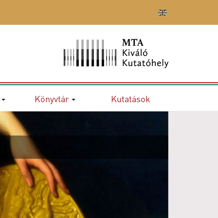
Könyvtár
Kutatások