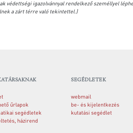
sak védettségi igazolvánnyal rendelkező személlyel léphe
ek a zárt térre való tekintettel.)
ATÁRSAKNAK
SEGÉDLETEK
et
webmail
hető űrlapok
be- és kijelentkezés
atikai segédletek
kutatási segédlet
tetés, házirend