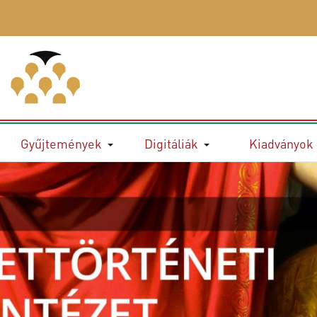
Gyűjtemények
Digitáliák
Kiadványok