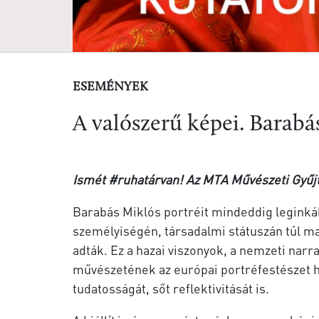
ESEMÉNYEK
A valószerű képei. Barabá
Ismét #ruhatárvan! Az MTA Művészeti Gyűj
Barabás Miklós portréit mindeddig leginká
személyiségén, társadalmi státuszán túl m
adták. Ez a hazai viszonyok, a nemzeti nar
művészetének az európai portréfestészet h
tudatosságát, sőt reflektivitását is.