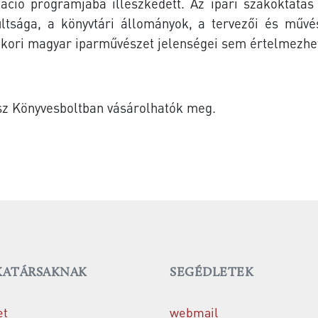
ció programjába illeszkedett. Az ipari szakoktatás
ltsága, a könyvtári állományok, a tervezői és művé
kori magyar iparművészet jelenségei sem értelmezhet
z Könyvesboltban vásárolhatók meg.
ATÁRSAKNAK
SEGÉDLETEK
et
webmail