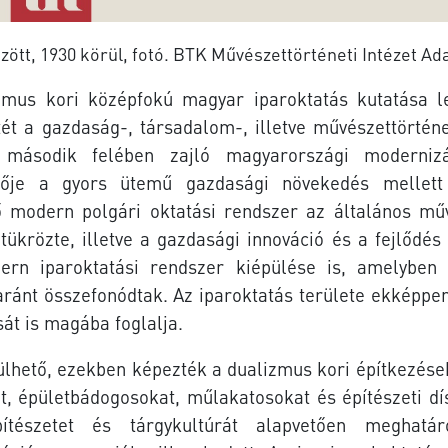
zött, 1930 körül, fotó. BTK Művészettörténeti Intézet Ad
lizmus kori középfokú magyar iparoktatás
kutatása 
t a gazdaság-, társadalom-, illetve művészettörténe
második felében zajló magyarországi moderniz
ezője a gyors ütemű gazdasági növekedés mellet
vő modern polgári oktatási rendszer az általános mű
tükrözte, illetve a gazdasági innováció és a fejlődés
ern iparoktatási rendszer kiépülése is, amelyben 
ránt összefonódtak. Az iparoktatás területe ekképpen
át is magába foglalja.
sülhető, ezekben képezték a dualizmus kori építkezése
t, épületbádogosokat, műlakatosokat és építészeti dí
íté
szetet és tárgykultúrát alapvetően meghatá