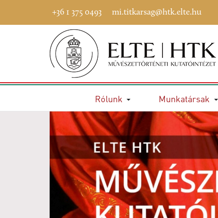
+36 1 375 0493
mi.titkarsag@htk.elte.hu
Rólunk
Munkatársak