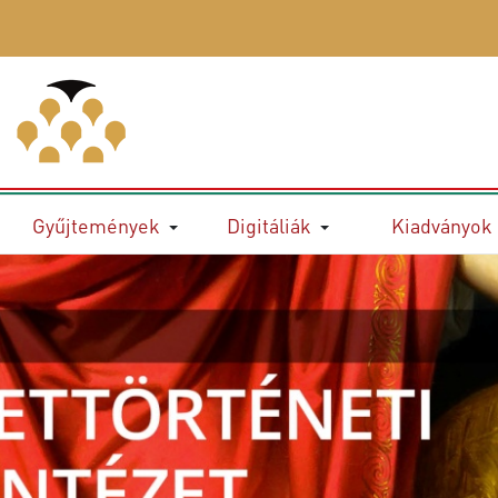
Gyűjtemények
Digitáliák
Kiadványok