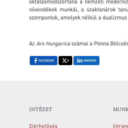
oktatásmódszertana a
nemzeti modernizá
növendékek munkái, a szaktanárok tanu
szempontok, amelyek nélkül a dualizmus 
Az
Ars Hungarica
számai a Penna Bölcsés
FACEBOOK
X
LINKEDIN
INTÉZET
MUNK
Elérhetőség
Intran