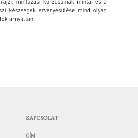
 rajzi, mintázási kurzusainak mintái
és a
szi készségek érvényesülése mind olyan
ők árnyaltan.
KAPCSOLAT
CÍM