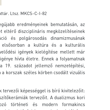
attár. Ltsz. MKCS-C-I-82
legújabb eredményeinek bemutatásán, az
t eltérő diszciplináris megközelítéseinek
áció és polgárosodás dinamizmusának
t elsősorban a kultúra
és a kulturális
velődési igények kielégítése mellett már
 igénye hívta életre. Ennek a folyamatnak
a 19. századot jellemző nemzetépítési,
 a korszak széles körben csodált vizuális
k tervezői
képességgel is bíró kivitelezőit:
szítőkerámiák tervezőit. A dualizmus kori
rozó történeti és modern formakincs