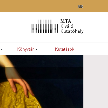
Könyvtár
Kutatások