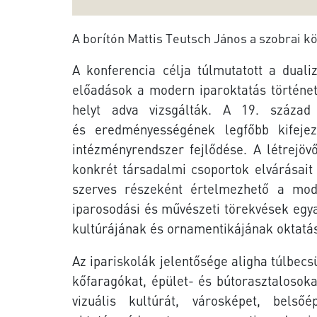
A borítón Mattis Teutsch János a szobrai kö
A konferencia célja túlmutatott a dua
előadások a modern iparoktatás történeté
helyt adva vizsgálták.
A 19. század 
és
eredményességének legfőbb kifej
intézményrendszer fejlődése. A létrejö
konkrét társadalmi csoportok elvárásait 
szerves részeként értelmezhető a
mod
iparosodási
és művészeti törekvések egya
kultúrájának és ornamentikájának oktatás
Az ipariskolák jelentősége aligha túlbec
kőfaragókat, épület- és bútorasztalosoka
vizuális kultúrát, városképet, belsőép