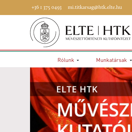
+36 1 375 0493
mi.titkarsag@htk.elte.hu
Rólunk
Munkatársak