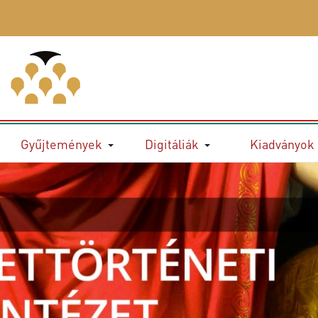
Gyűjtemények
Digitáliák
Kiadványok