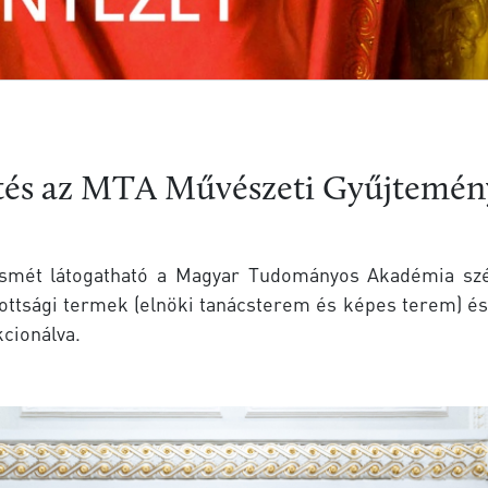
zetés az MTA Művészeti Gyűjtemén
 ismét látogatható a Magyar Tudományos Akadémia sz
izottsági termek (elnöki tanácsterem és képes terem) é
cionálva.