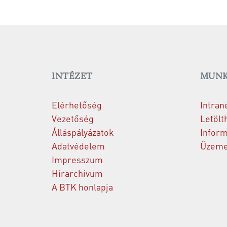
INTÉZET
MUNK
Elérhetőség
Intran
Vezetőség
Letölt
Álláspályázatok
Inform
Adatvédelem
Üzemel
Impresszum
Hírarchívum
A BTK honlapja