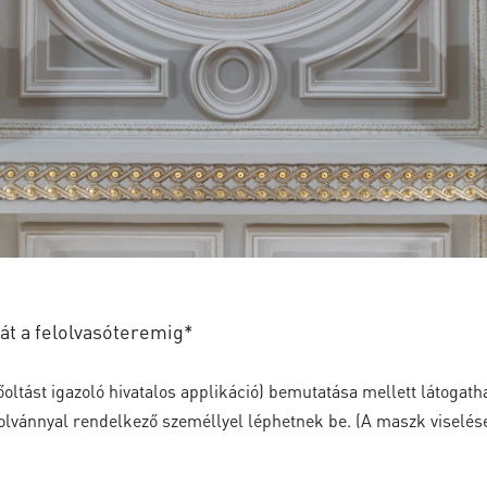
 át a felolvasóteremig*
őoltást igazoló hivatalos applikáció) bemutatása mellett látogath
olvánnyal rendelkező személlyel léphetnek be. (A maszk viselése k