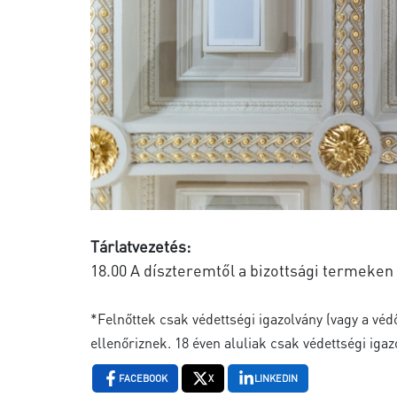
Tárlatvezetés:
18.00 A díszteremtől a bizottsági termeken
*Felnőttek csak védettségi igazolvány (vagy a véd
ellenőriznek. 18 éven aluliak csak védettségi igaz
FACEBOOK
X
LINKEDIN