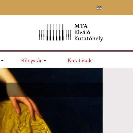
Könyvtár
Kutatások