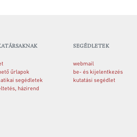
ATÁRSAKNAK
SEGÉDLETEK
et
webmail
hető űrlapok
be- és kijelentkezés
atikai segédletek
kutatási segédlet
tetés, házirend