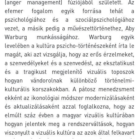
(anger management) fúziójából született. Az
efemer fogalom egyik forrása tehát a
pszichológiához és a szociálpszichológiához
vezet, a másik pedig a művészettörténethez, Aby
Warburg munkásságához. Warburg egyik
levelében a kultúra pszicho-történészeként írta le
magát, aki azt vizsgálja, hogy az erős érzelmeket,
a szenvedélyeket és a szenvedést, az eksztatikust
és a tragikust megjelenítő vizuális toposzok
hogyan vándorolnak különböző történelmi-
kulturális korszakokban. A pátosz menedzsment
ekként az ikonológiai módszer modernizálásaként
és aktualizálásaként azzal foglalkozna, hogy az
elmúlt száz évben a magyar vizuális kultúrában
hogyan jelentek meg a rendszerváltások, hogyan
viszonyult a vizuális kultúra az azok által felkavart