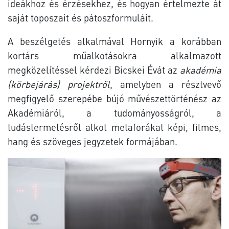
ideákhoz és érzésekhez, és hogyan értelmezte át
saját toposzait és pátoszformuláit.
A beszélgetés alkalmával Hornyik a korábban
kortárs műalkotásokra alkalmazott
megközelítéssel kérdezi Bicskei Évát az
akadémia
(körbejárás) projektről
, amelyben a résztvevő
megfigyelő szerepébe bújó művészettörténész az
Akadémiáról, a tudományosságról, a
tudástermelésről alkot metaforákat képi, filmes,
hang és szöveges jegyzetek formájában.