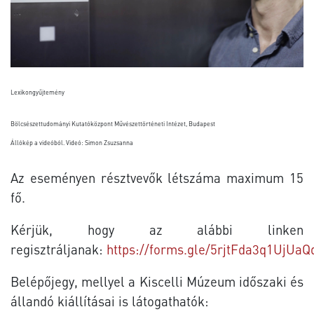
Lexikongyűjtemény
Bölcsészettudományi Kutatóközpont Művészettörténeti Intézet, Budapest
Állókép a videóból. Videó: Simon Zsuzsanna
Az eseményen résztvevők létszáma maximum 15
fő.
Kérjük, hogy az alábbi linken
regisztráljanak:
https://forms.gle/5rjtFda3q1UjUaQ
Belépőjegy, mellyel a Kiscelli Múzeum időszaki és
állandó kiállításai is látogathatók: