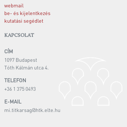
webmail
be- és kijelentkezés
kutatási segédlet
KAPCSOLAT
CÍM
1097 Budapest
Tóth Kálmán utca 4.
TELEFON
+36 1 375 0493
E-MAIL
mi.titkarsag@htk.elte.hu