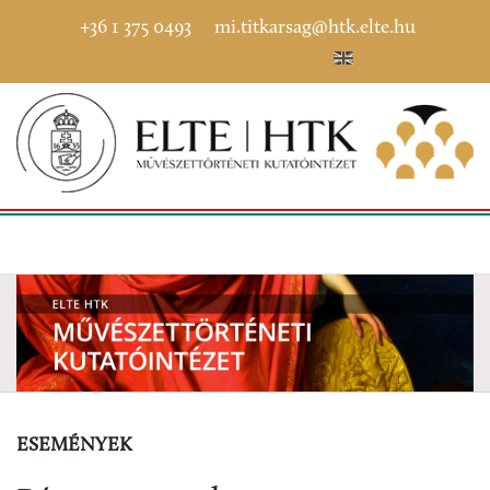
+36 1 375 0493
mi.titkarsag@htk.elte.hu
ESEMÉNYEK