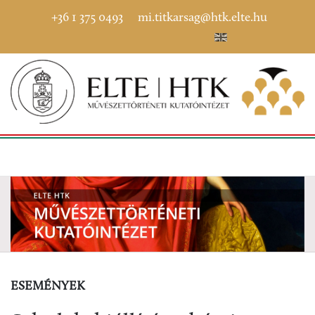
+36 1 375 0493
mi.titkarsag@htk.elte.hu
ESEMÉNYEK