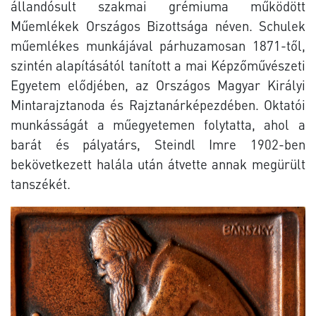
állandósult szakmai grémiuma működött
Műemlékek Országos Bizottsága néven. Schulek
műemlékes munkájával párhuzamosan 1871-től,
szintén alapításától tanított a mai Képzőművészeti
Egyetem elődjében, az Országos Magyar Királyi
Mintarajztanoda és Rajztanárképezdében. Oktatói
munkásságát a műegyetemen folytatta, ahol a
barát és pályatárs, Steindl Imre 1902-ben
bekövetkezett halála után átvette annak megürült
tanszékét.