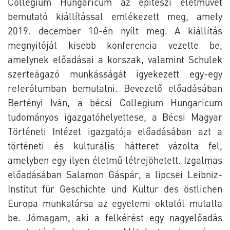
Collegium Hungaricum az építészi életművet
bemutató kiállítással emlékezett meg, amely
2019. december 10-én nyílt meg. A kiállítás
megnyitóját kisebb konferencia vezette be,
amelynek előadásai a korszak, valamint Schulek
szerteágazó munkásságát igyekezett egy-egy
referátumban bemutatni. Bevezető előadásában
Bertényi Iván, a bécsi Collegium Hungaricum
tudományos igazgatóhelyettese, a Bécsi Magyar
Történeti Intézet igazgatója előadásában azt a
történeti és kulturális hátteret vázolta fel,
amelyben egy ilyen életmű létrejöhetett. Izgalmas
előadásában Salamon Gáspár, a lipcsei Leibniz-
Institut für Geschichte und Kultur des östlichen
Europa munkatársa az egyetemi oktatót mutatta
be. Jómagam, aki a felkérést egy nagyelőadás