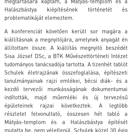
megtartására kaptam, a Mátyás-templom és a
Halászbástya kiépítésének történetét és
problematikáját elemeztem.
A konferenciát követően került sor magára a
kiállításnak a megnyitójára, amelynek anyagát én
állítottam össze. A kiállítás megnyitó beszédét
Sisa József DSc, a BTK Művészettörténeti Intézet
tudományos tanácsadója tartotta. A tizenhét tablót
Schulek életrajzának összefoglalása, építészeti
tanulmányainak rajzi emlékei, bécsi diák- és a
kezdő tervezői munkásságának dokumentumai
indították, majd műemléki és új tervezésű
épületeinek rajzai következtek. A legtöbb
részletet felvonultató, összesen hét tabló a
Mátyás-templom és a Halászbástya építését
mutatta be, nem véletlenül. Schulek közel 30 évig