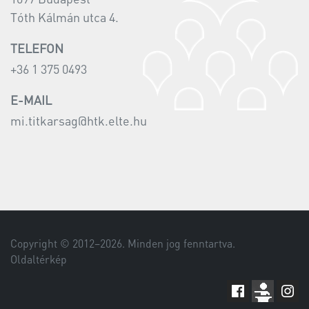
Tóth Kálmán utca 4.
TELEFON
+36 1 375 0493
E-MAIL
mi.titkarsag@htk.elte.hu
Copyright © 2012–
2026
. Minden jog fenntartva.
Oldaltérkép