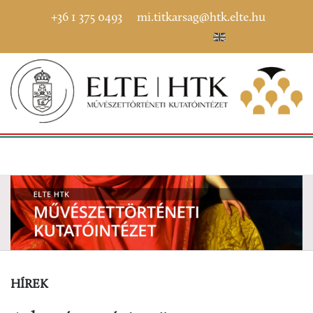
+36 1 375 0493
mi.titkarsag@htk.elte.hu
HÍREK