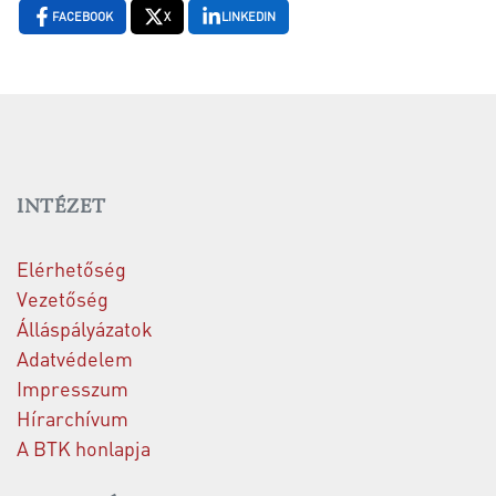
FACEBOOK
X
LINKEDIN
INTÉZET
Elérhetőség
Vezetőség
Álláspályázatok
Adatvédelem
Impresszum
Hírarchívum
A BTK honlapja