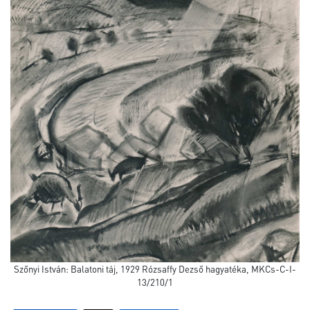
Szőnyi István: Balatoni táj, 1929 Rózsaffy Dezső hagyatéka, MKCs-C-I-
13/210/1