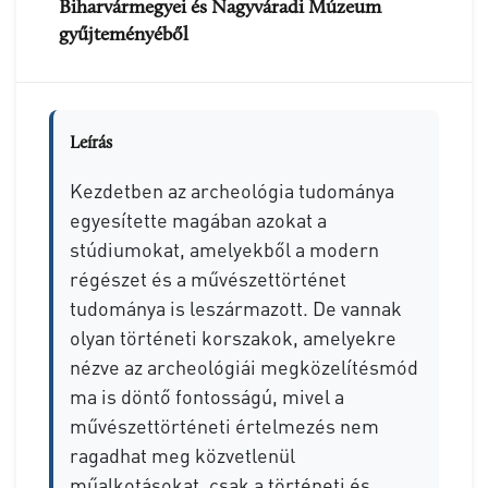
Biharvármegyei és Nagyváradi Múzeum
gyűjteményéből
Leírás
Kezdetben az archeológia tudománya
egyesítette magában azokat a
stúdiumokat, amelyekből a modern
régészet és a művészettörténet
tudománya is leszármazott. De vannak
olyan történeti korszakok, amelyekre
nézve az archeológiái megközelítésmód
ma is döntő fontosságú, mivel a
művészettörténeti értelmezés nem
ragadhat meg közvetlenül
műalkotásokat, csak a történeti és