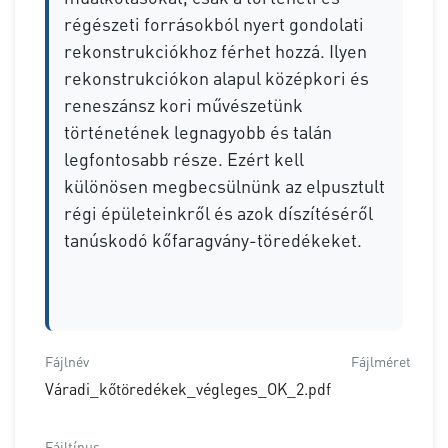
régészeti forrásokból nyert gondolati
rekonstrukciókhoz férhet hozzá. Ilyen
rekonstrukciókon alapul középkori és
reneszánsz kori művészetünk
történetének legnagyobb és talán
legfontosabb része. Ezért kell
különösen megbecsülnünk az elpusztult
régi épületeinkről és azok díszítéséről
tanúskodó kőfaragvány-töredékeket.
Fájlnév
Fájlméret
Váradi_kőtöredékek_végleges_OK_2.pdf
Fájltípus