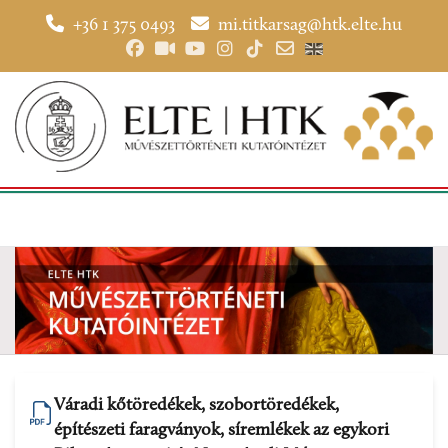
+36 1 375 0493
mi.titkarsag@htk.elte.hu
Váradi kőtöredékek, szobortöredékek,
építészeti faragványok, síremlékek az egykori