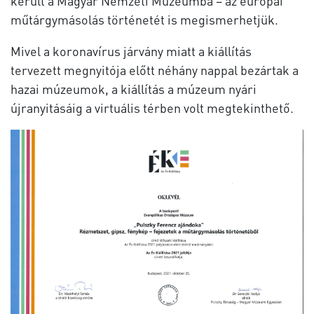
került a Magyar Nemzeti Múzeumba – az európai
műtárgymásolás történetét is megismerhetjük.
Mivel a koronavírus járvány miatt a kiállítás
tervezett megnyitója előtt néhány nappal bezártak a
hazai múzeumok, a kiállítás a múzeum nyári
újranyitásáig a virtuális térben volt megtekinthető.