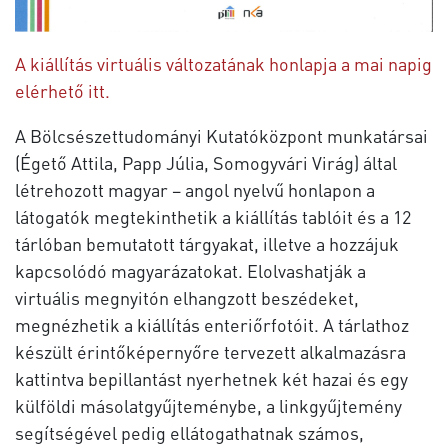
A kiállítás virtuális változatának honlapja a mai napig
elérhető itt.
A Bölcsészettudományi Kutatóközpont munkatársai
(Égető Attila, Papp Júlia, Somogyvári Virág) által
létrehozott magyar – angol nyelvű honlapon a
látogatók megtekinthetik a kiállítás tablóit és a 12
tárlóban bemutatott tárgyakat, illetve a hozzájuk
kapcsolódó magyarázatokat. Elolvashatják a
virtuális megnyitón elhangzott beszédeket,
megnézhetik a kiállítás enteriőrfotóit. A tárlathoz
készült érintőképernyőre tervezett alkalmazásra
kattintva bepillantást nyerhetnek két hazai és egy
külföldi másolatgyűjteménybe, a linkgyűjtemény
segítségével pedig ellátogathatnak számos,