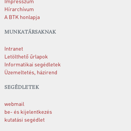
Impresszum
Hírarchívum
A BTK honlapja
MUNKATÁRSAKNAK
Intranet
Letölthető űrlapok
Informatikai segédletek
Üzemeltetés, házirend
SEGÉDLETEK
webmail
be- és kijelentkezés
kutatási segédlet