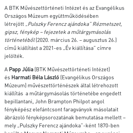
A BTK Művészettörténeti Intézet és az Evangélikus
Országos Múzeum együttműködésében
létrejött
„Pulszky Ferencz ajándoka” Rézmetszet,
gipsz, fénykép – fejezetek a műtárgymásolás
történetéből
(2020. március 26. – augusztus 26.)
című kiállítást a 2021-es „Év kiállítása” címre
jelölték.
A
Papp Júlia
(BTK Művészettörténeti Intézet)
és
Harmati Béla László
(Evangélikus Országos
Múzeum) művészettörténészek által létrehozott
kiállítás a műtárgymásolás történetébe engedett
bepillantani, John Brampton Philpot angol
fényképész elefántcsont faragványok másolatait
ábrázoló fényképsorozatának bemutatása mellett –
mely „Pulszky Ferencz ajándoka”-ként 1870-ben