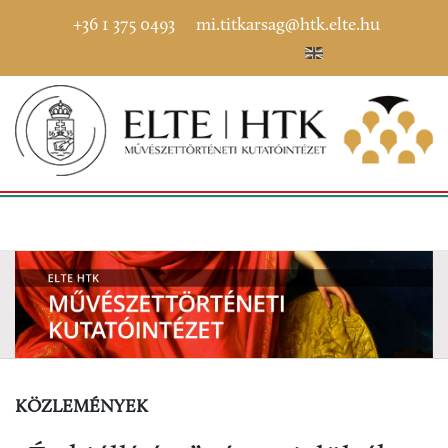
+36 1 375 0493
mi.titkarsag@htk.elte.hu
KÖZLEMÉNYEK