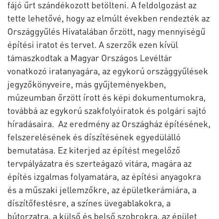
fájó űrt szándékozott betölteni. A feldolgozást az
tette lehetővé, hogy az elmúlt években rendezték az
Országgyűlés Hivatalában őrzött, nagy mennyiségű
építési iratot és tervet. A szerzők ezen kívül
támaszkodtak a Magyar Országos Levéltár
vonatkozó iratanyagára, az egykorú országgyűlések
jegyzőkönyveire, más gyűjteményekben,
múzeumban őrzött írott és képi dokumentumokra,
továbbá az egykorú szakfolyóiratok és polgári sajtó
híradásaira. Az eredmény az Országház építésének,
felszerelésének és díszítésének egyedülálló
bemutatása. Ez kiterjed az építést megelőző
tervpályázatra és szerteágazó vitára, magára az
építés izgalmas folyamatára, az építési anyagokra
és a műszaki jellemzőkre, az épületkerámiára, a
díszítőfestésre, a színes üvegablakokra, a
bútorzatra, a külső és belső szobrokra, az épület