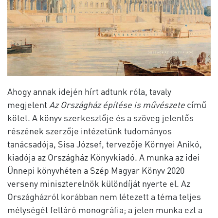
Ahogy annak idején hírt adtunk róla, tavaly
megjelent
Az Országház építése is művészete
című
kötet. A könyv szerkesztője és a szöveg jelentős
részének szerzője intézetünk tudományos
tanácsadója, Sisa József, tervezője Környei Anikó,
kiadója az Országház Könyvkiadó. A munka az idei
Ünnepi könyvhéten a Szép Magyar Könyv 2020
verseny miniszterelnök különdíját nyerte el. Az
Országházról korábban nem létezett a téma teljes
mélységét feltáró monográfia; a jelen munka ezt a