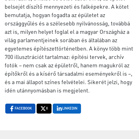
belsejét díszítő mennyezeti és falképekre. A kötet
bemutatja, hogyan fogadta az épületet az
országgyűlés és a szélesebb nyilvánosság, továbbá
azt is, milyen helyet foglal el a magyar Országház a
világ parlamentjeinek sorában és általában az
egyetemes építészettörténetben. A könyv több mint
700 illusztrációt tartalmaz: építési tervek, archív
fotók – nem csak az épületről, hanem magukról az
építőkről és a kísérő társadalmi eseményekről is –,
és a mai állapot színes felvételei. Sikerét jelzi, hogy
idén utánnyomásban is megjelent.
FACEBOOK
X
LINKEDIN