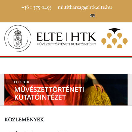
+36 1 375 0493
mi.titkarsag@htk.elte.hu
KÖZLEMÉNYEK