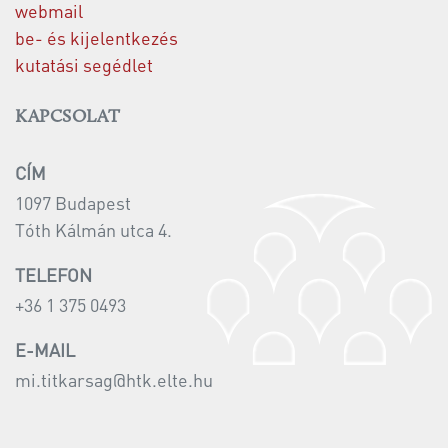
webmail
be- és kijelentkezés
kutatási segédlet
KAPCSOLAT
CÍM
1097 Budapest
Tóth Kálmán utca 4.
TELEFON
+36 1 375 0493
E-MAIL
mi.titkarsag@htk.elte.hu