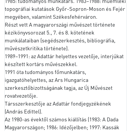
1985: tudományos munkatárs. 1983–1988: műemléki
topográfiai kutatások Győr-Sopron-Moson és Fejér
megyében, valamint Székesfehérváron.
Részt vett A magyarországi művészet története
kézikönyvsorozat 5., 7. és 8. kötetének
munkálataiban (segédszerkesztés, bibliográfia,
művészetkritika története).
1989–1991: az Adattár helyettes vezetője, interjúkat
készített kortárs művészekkel.
1991 óta tudományos főmunkatárs,
igazgatóhelyettes, az Ars Hungarica
szerkesztőbizottságának tagja, az Új Művészet
rovatvezetője.
Társszerkesztője az Adattár fondjegyzékének
(András Edittel).
Az 1980-as évektől számos kiállítás (1983: A Dada
Magyarországon; 1986: Idézőjelben; 1997: Kassák