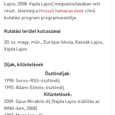
Lajos; 2008: Vajda Lajos) megvalósításában vett
részt. Jelenleg a
Hosszú hatvanas évek
című
kutatási program programvezetője.
Kutatási terület kulcsszavai
20. sz. magy. műv., Európai Iskola, Kassák Lajos,
Vajda Lajos
Díjak, kitüntetések
Ösztöndíjak:
1998: Soros–RSS-ösztöndíj
1995: Állami Eötvös-ösztöndíj
Kitüntetések:
2009: Opus Mirabile díj (Vajda Lajos-kiállítás az
MNG-ben, 2008).
1997: Munkácsy-díj