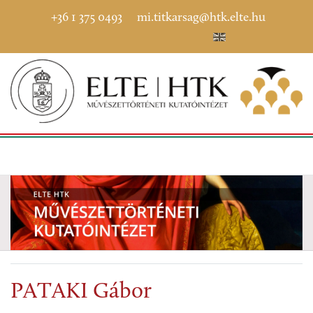
+36 1 375 0493
mi.titkarsag@htk.elte.hu
PATAKI Gábor