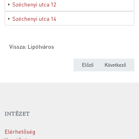
Széchenyi utca 12
Széchenyi utca 14
Vissza: Lipótváros
Előző cikk: Széchenyi rakpa
Következő cikk:
Előző
Következő
INTÉZET
Elérhetőség