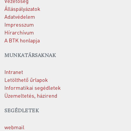
Vezetőség
Álláspályázatok
Adatvédelem
Impresszum
Hírarchívum
A BTK honlapja
MUNKATÁRSAKNAK
Intranet
Letölthető űrlapok
Informatikai segédletek
Üzemeltetés, házirend
SEGÉDLETEK
webmail