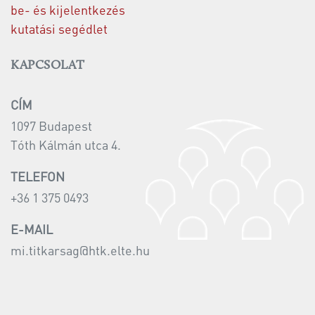
be- és kijelentkezés
kutatási segédlet
KAPCSOLAT
CÍM
1097 Budapest
Tóth Kálmán utca 4.
TELEFON
+36 1 375 0493
E-MAIL
mi.titkarsag@htk.elte.hu