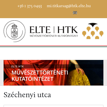
+36 1 375 0493
mi.titkarsag@htk.elte.hu
Széchenyi utca