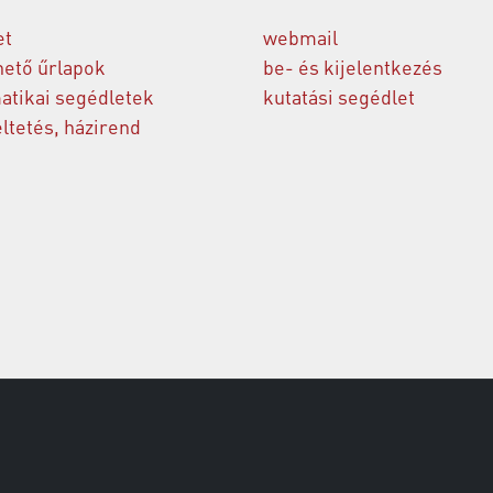
et
webmail
hető űrlapok
be- és kijelentkezés
atikai segédletek
kutatási segédlet
tetés, házirend