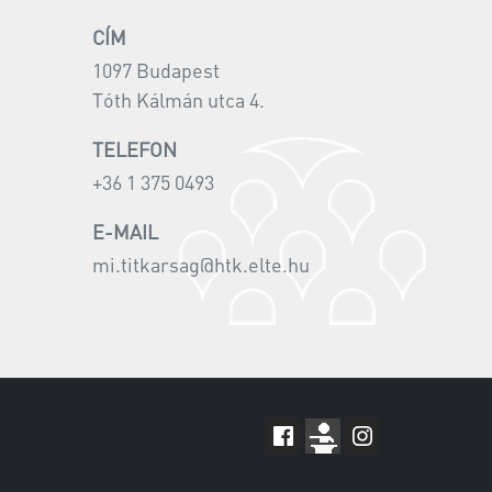
CÍM
1097 Budapest
Tóth Kálmán utca 4.
TELEFON
+36 1 375 0493
E-MAIL
mi.titkarsag@htk.elte.hu