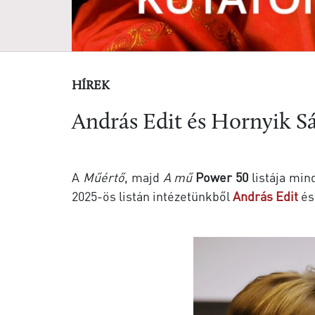
HÍREK
András Edit és Hornyik S
A
Műértő
, majd
A mű
Power 50
listája min
2025-ös listán intézetünkből
András Edit
é