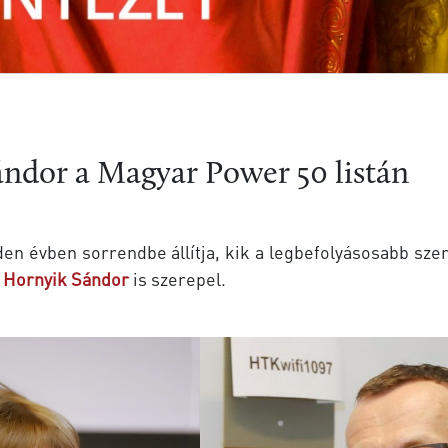
ándor a Magyar Power 50 listán
den évben sorrendbe állítja, kik a legbefolyásosabb sz
s
Hornyik Sándor
is szerepel.