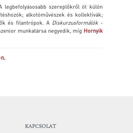
A legbefolyásosabb szereplőkről öt külön
téshozók; alkotóművészek és kollektívák;
lők és filantrópok. A
Diskurzusformálók -
 szenior munkatársa negyedik, míg
Hornyik
-n.
KAPCSOLAT