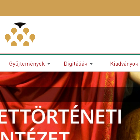
Gyűjtemények
Digitáliák
Kiadványok