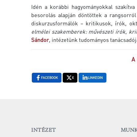
Idén a korábbi hagyományokkal szakítva 
besorolás alapján döntöttek a rangsorró
diskurzusformálók – kritikusok, írók, okt
elmélei szakemberek: művészeti írók, kri
Sándor
, intézetünk tudományos tanácsadója
A 
FACEBOOK
X
LINKEDIN
INTÉZET
MUNK