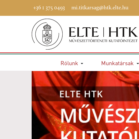
+36 1 375 0493
mi.titkarsag@htk.elte.hu
Rólunk
Munkatársak