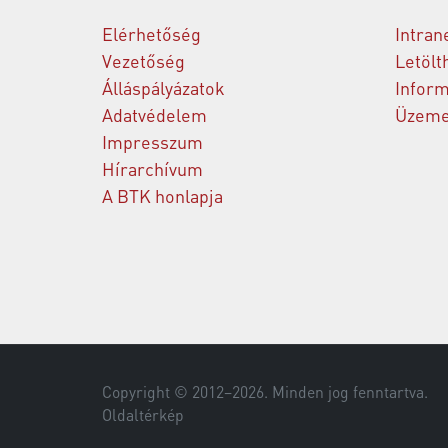
Elérhetőség
Intran
Vezetőség
Letölt
Álláspályázatok
Inform
Adatvédelem
Üzemel
Impresszum
Hírarchívum
A BTK honlapja
Copyright © 2012–
2026
. Minden jog fenntartva.
Oldaltérkép