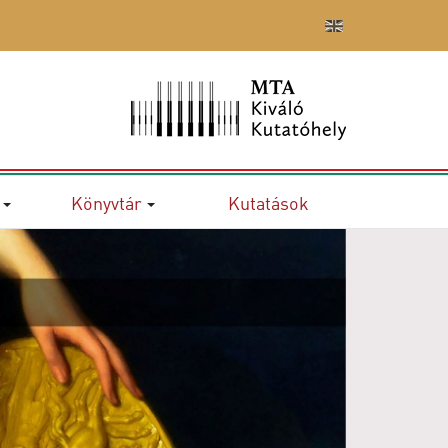
Könyvtár
Kutatások