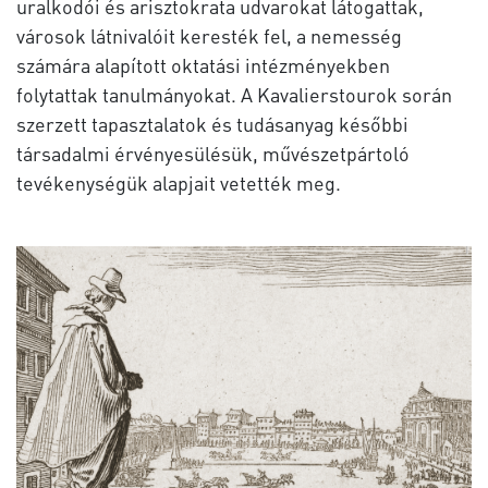
uralkodói és arisztokrata udvarokat látogattak,
városok látnivalóit keresték fel, a nemesség
számára alapított oktatási intézményekben
folytattak tanulmányokat. A Kavalierstourok során
szerzett tapasztalatok és tudásanyag későbbi
társadalmi érvényesülésük, művészetpártoló
tevékenységük alapjait vetették meg.