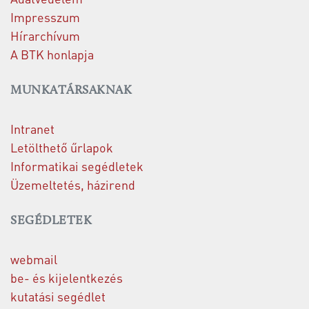
Impresszum
Hírarchívum
A BTK honlapja
MUNKATÁRSAKNAK
Intranet
Letölthető űrlapok
Informatikai segédletek
Üzemeltetés, házirend
SEGÉDLETEK
webmail
be- és kijelentkezés
kutatási segédlet