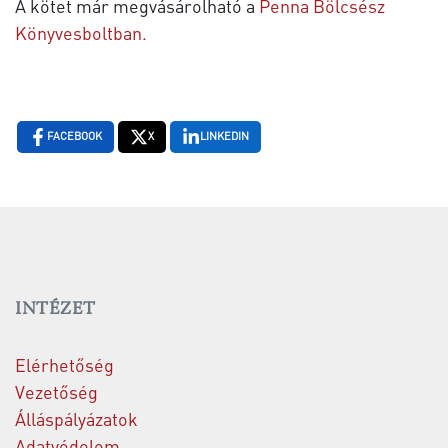
A kötet már megvásárolható a
Penna Bölcsész
Könyvesboltban.
FACEBOOK
X
LINKEDIN
INTÉZET
Elérhetőség
Vezetőség
Álláspályázatok
Adatvédelem