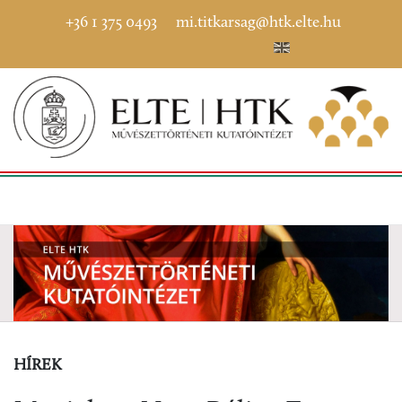
+36 1 375 0493
mi.titkarsag@htk.elte.hu
HÍREK