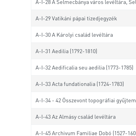
A-I-28 A Selmecbánya város levéltára, Se
A-I-29 Vatikáni pápai tizedjegyzék
A-I-30 A Károlyi család levéltára
A-I-31 Aedilia (1792-1810)
A-I-32 Aedificalia seu aedilia (1773-1785)
A-I-33 Acta fundationalia (1724-1783)
A-I-34 - 42 Összevont topográfiai gyűjte
A-I-43 Az Almásy család levéltára
A-I-45 Archivum Familiae Dobó (1527-160