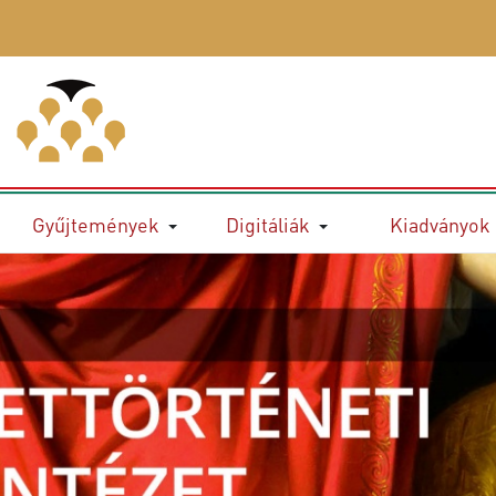
Gyűjtemények
Digitáliák
Kiadványok