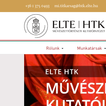
+36 1 375 0493
mi.titkarsag@htk.elte.hu
Rólunk
Munkatársak