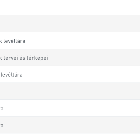
 levéltára
 tervei és térképei
levéltára
ra
ra