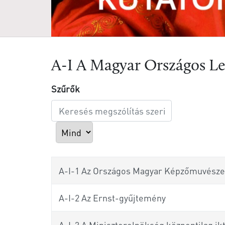
A-I A Magyar Országos Lev
Szűrők
eresés megszólítás szerint
Tételek #
A-I-1 Az Országos Magyar Képzőmuvészeti
A-I-2 Az Ernst-gyűjtemény
A-I-3 A Miniszterelnökség központilag ikt