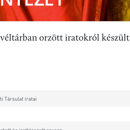
éltárban orzött iratokról készült
 Társulat iratai
atott és irattározott anyaga