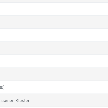
80)
assenen Klöster