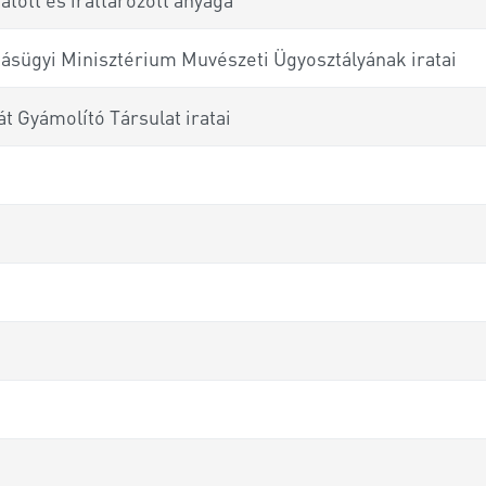
atásügyi Minisztérium Muvészeti Ügyosztályának iratai
t Gyámolító Társulat iratai