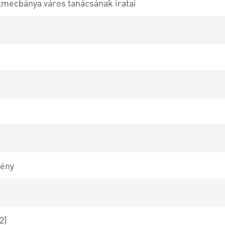
lmecbánya város tanácsának iratai
mény
2)