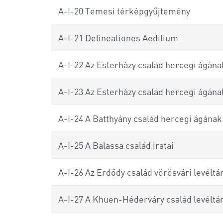
A-I-20 Temesi térképgyűjtemény
A-I-21 Delineationes Aedilium
A-I-22 Az Esterházy család hercegi ágának
A-I-23 Az Esterházy család hercegi ágának
A-I-24 A Batthyány család hercegi ágának 
A-I-25 A Balassa család iratai
A-I-26 Az Erdődy család vörösvári levéltá
A-I-27 A Khuen-Héderváry család levéltá