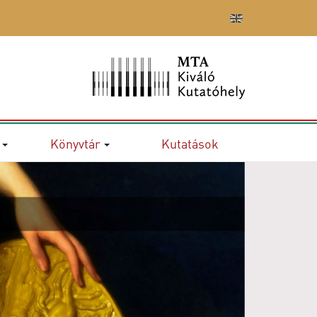
Könyvtár
Kutatások